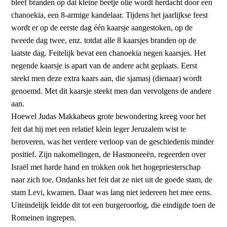
bleef branden op dat kleine beetje olie wordt herdacht door een
chanoekia, een 8-armige kandelaar. Tijdens het jaarlijkse feest
wordt er op de eerste dag één kaarsje aangestoken, op de
tweede dag twee, enz. totdat alle 8 kaarsjes branden op de
laatste dag. Feitelijk bevat een chanoekia negen kaarsjes. Het
negende kaarsje is apart van de andere acht geplaats. Eerst
steekt men deze extra kaars aan, die sjamasj (dienaar) wordt
genoemd. Met dit kaarsje steekt men dan vervolgens de andere
aan.
Hoewel Judas Makkabeus grote bewondering kreeg voor het
feit dat hij met een relatief klein leger Jeruzalem wist te
heroveren, was het verdere verloop van de geschiedenis minder
positief. Zijn nakomelingen, de Hasmoneeën, regeerden over
Israël met harde hand en trokken ook het hogepriesterschap
naar zich toe. Ondanks het feit dat ze niet uit de goede stam, de
stam Levi, kwamen. Daar was lang niet iedereen het mee eens.
Uiteindelijk leidde dit tot een burgeroorlog, die eindigde toen de
Romeinen ingrepen.