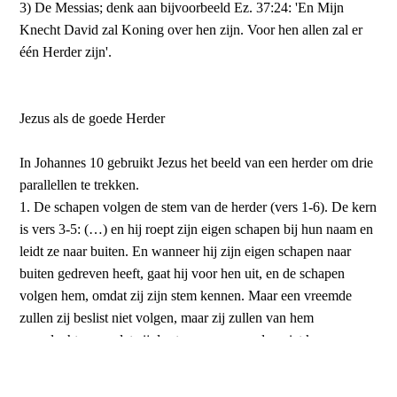
3) De Messias; denk aan bijvoorbeeld Ez. 37:24: 'En Mijn
Knecht David zal Koning over hen zijn. Voor hen allen zal er
één Herder zijn'.
Jezus als de goede Herder
In Johannes 10 gebruikt Jezus het beeld van een herder om drie
parallellen te trekken.
1. De schapen volgen de stem van de herder (vers 1-6). De kern
is vers 3-5: (…) en hij roept zijn eigen schapen bij hun naam en
leidt ze naar buiten. En wanneer hij zijn eigen schapen naar
buiten gedreven heeft, gaat hij voor hen uit, en de schapen
volgen hem, omdat zij zijn stem kennen. Maar een vreemde
zullen zij beslist niet volgen, maar zij zullen van hem
wegvluchten, omdat zij de stem van vreemden niet kennen.
2. De herder geeft zijn leven voor de schapen (vers 11-13): Ik
ben de goede Herder; de goede herder geeft zijn leven voor de