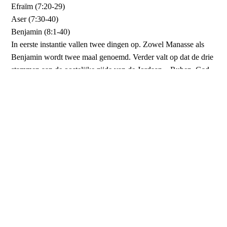
Efraïm (7:20-29)
Aser (7:30-40)
Benjamin (8:1-40)
In eerste instantie vallen twee dingen op. Zowel Manasse als
Benjamin wordt twee maal genoemd. Verder valt op dat de drie
stammen aan de oostelijke zijde van de Jordaan – Ruben, Gad
en de halve stam Manasse – duidelijk als een groep worden
beschouwd. Zo hadden zo een gezamenlijk leger volgens de
tekst (1 Kron. 5:18). Op basis hiervan is duidelijk de volgende
structuur te zien met twee groepen van vijf stammen.
Simeon
Naftali
Ruben, Gad, half Manasse
Manasse
Levi
Efraïm
Issachar
Aser
Benjamin
Benjamin